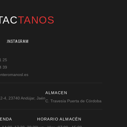
TAC
TANOS
.INSTAGRAM
1 25
4 39
nteromanosl.es
ALMACEN
 2-4, 23740 Andújar, Jaén
C. Travesía Puerta de Córdoba
IENDA
HORARIO ALMACÉN