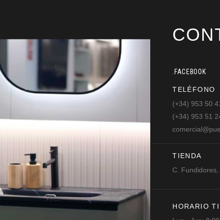
CON
.FACEBOOK
TELÉFONO
(+34) 953 50 4
(+34) 953 51 2
comercial@pue
TIENDA
C. Fundidores,
HORARIO T