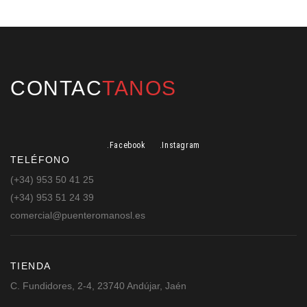
CONTAC
TANOS
.Facebook
.Instagram
TELÉFONO
(+34) 953 50 41 25
(+34) 953 51 24 39
comercial@puenteromanosl.es
TIENDA
C. Fundidores, 2-4, 23740 Andújar, Jaén