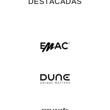
D
E
S
T
A
C
A
D
A
S