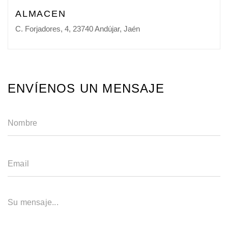
ALMACEN
C. Forjadores, 4, 23740 Andújar, Jaén
E
N
V
Í
E
N
O
S
U
N
M
E
N
S
A
J
E