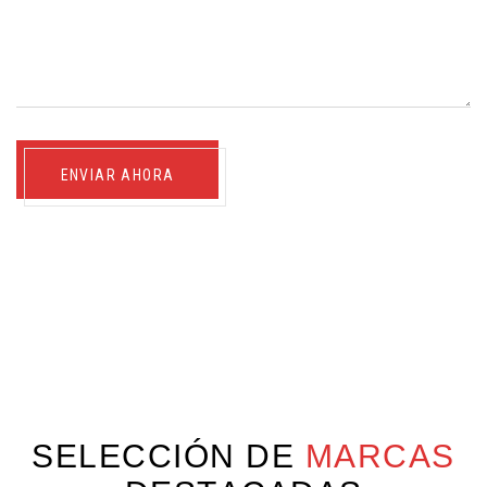
ENVIAR AHORA
S
E
L
E
C
C
I
Ó
N
D
E
M
A
R
C
A
S