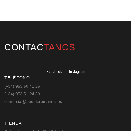
CONTAC
TANOS
.Facebook
.Instagram
TELÉFONO
(+34) 953 50 41 25
(+34) 953 51 24 39
comercial@puenteromanosl.es
TIENDA